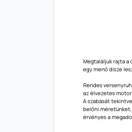
Megtaláljuk rajta 
egy menő dísze lesz
Rendes versenyruháh
az élvezetes motoroz
A szabását tekintve
belőni méretünket,
érvényes a megado