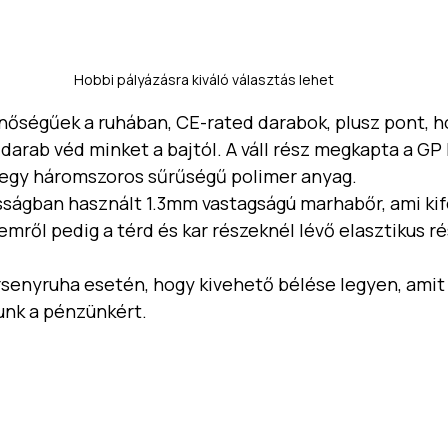
Hobbi pályázásra kiváló választás lehet
nőségűek a ruhában, CE-rated darabok, plusz pont, ho
n darab véd minket a bajtól. A váll rész megkapta a GP
 egy háromszoros sűrűségű polimer anyag. 
sságban használt 1.3mm vastagságú marhabőr, ami kif
mről pedig a térd és kar részeknél lévő elasztikus ré
rsenyruha esetén, hogy kivehető bélése legyen, amit
nk a pénzünkért.