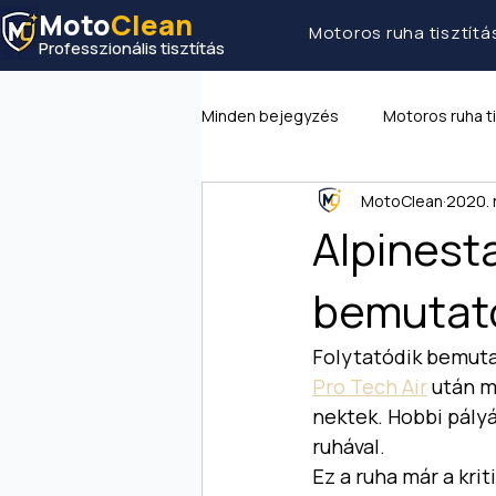
Moto
Clean
Motoros ruha tisztítás
Professzionális tisztítás
Minden bejegyzés
Motoros ruha ti
MotoClean
2020. 
Alpinest
bemutat
Folytatódik bemuta
Pro Tech Air
 után m
nektek. Hobbi pály
ruhával. 
Ez a ruha már a kri