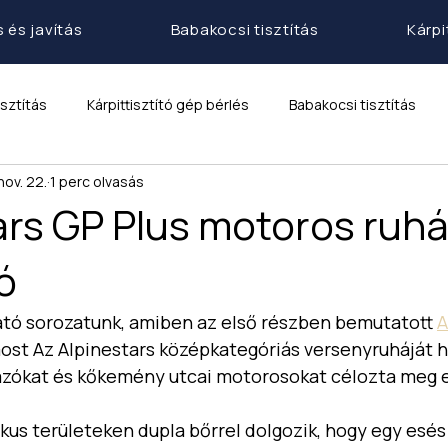
 és javítás
Babakocsi tisztítás
Kárpi
sztítás
Kárpittisztító gép bérlés
Babakocsi tisztítás
nov. 22.
1 perc olvasás
ars GP Plus motoros ruh
ó
tó sorozatunk, amiben az első részben bemutatott 
A
ost Az Alpinestars középkategóriás versenyruháját h
ázókat és kőkemény utcai motorosokat célozta meg e
tikus területeken dupla bőrrel dolgozik, hogy egy esés