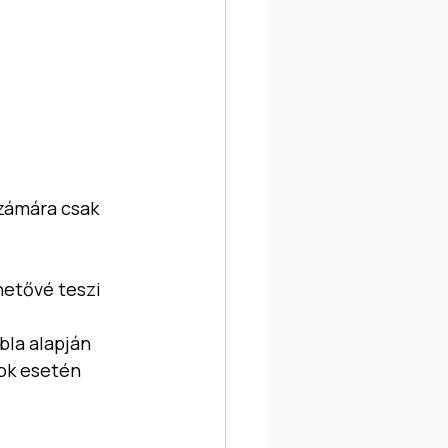
zámára csak 
hetővé teszi 
bla alapján 
ok esetén 