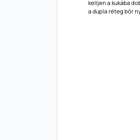
kelljen a kukába do
a dupla réteg bőr n