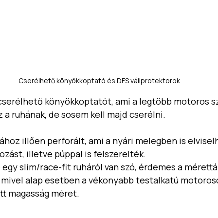
Cserélhető könyökkoptató és DFS vállprotektorok
a cserélhető könyökkoptatót, ami a legtöbb motoros s
 a ruhának, de sosem kell majd cserélni.
oz illően perforált, ami a nyári melegben is elvisel
ást, illetve púppal is felszerelték. 
 egy slim/race-fit ruháról van szó, érdemes a mérettá
 mivel alap esetben a vékonyabb testalkatú motoros
tt magasság méret. 