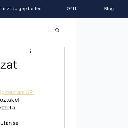
ttisztító gép bérlés
GY.I.K.
Blog
ázat
lpinestars GP 
oztuk el 
zzel a 
 után se 