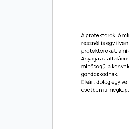
A protektorok jó mi
résznél is egy ilye
protektorokat, ami
Anyaga az általáno
minőségű, a kényele
gondoskodnak. 
Elvárt dolog egy ve
esetben is megkapu