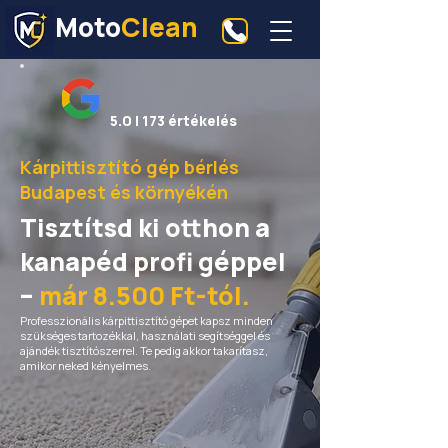
Moto
Clean
5.0 | 173 értékelés
Kárpittisztító gép bérlés
Budapest és környékén
Tisztítsd ki otthon a
kanapéd profi géppel
–
már 8.500 Ft-tól.
Professzionális kárpittisztító gépet kapsz minden
szükséges tartozékkal, használati segítséggel és
ajándék tisztítószerrel. Te pedig akkor takarítasz,
amikor neked kényelmes.