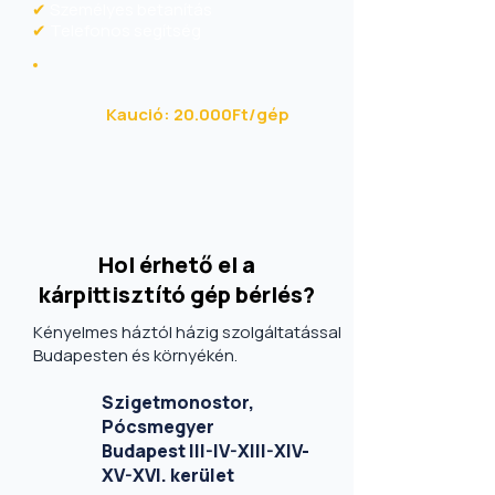
✔
Személyes betanítás
✔
Telefonos segítség
Kaució: 20.000Ft/gép
Hol érhető el a
kárpittisztító gép bérlés?
Kényelmes háztól házig szolgáltatással
Budapesten és környékén.
Szigetmonostor,
Pócsmegyer
Budapest III-IV-XIII-XIV-
XV-XVI. kerület