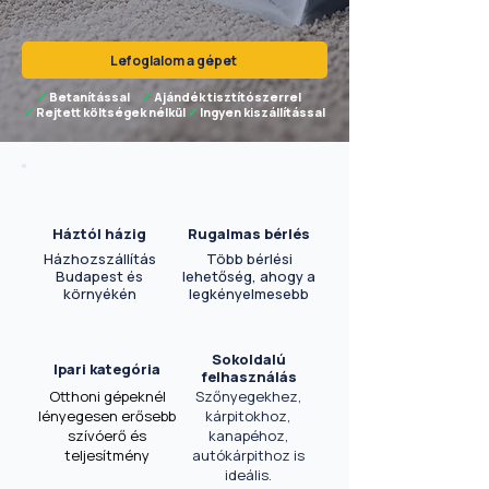
Lefoglalom a gépet
✓
Betanítással
✓
Ajándék tisztítószerrel
✓
Rejtett költségek nélkül
✓
Ingyen kiszállítással
Háztól házig
Rugalmas bérlés
Házhozszállítás
Több bérlési
Budapest és
lehetőség, ahogy a
környékén
legkényelmesebb
Sokoldalú
Ipari kategória
felhasználás
Otthoni gépeknél
Szőnyegekhez,
lényegesen erősebb
kárpitokhoz,
szívóerő és
kanapéhoz,
teljesítmény
autókárpithoz is
ideális.