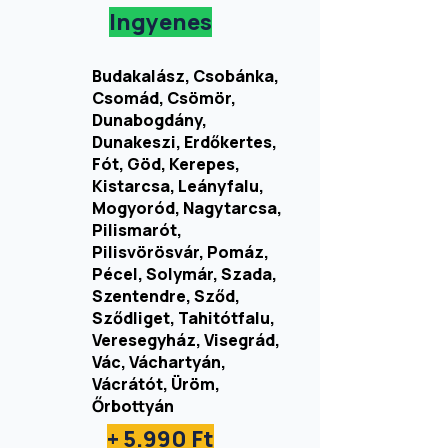
Ingyenes
Budakalász, Csobánka,
Csomád, Csömör,
Dunabogdány,
Dunakeszi, Erdőkertes,
Fót, Göd, Kerepes,
Kistarcsa, Leányfalu,
Mogyoród, Nagytarcsa,
Pilismarót,
Pilisvörösvár, Pomáz,
Pécel, Solymár, Szada,
Szentendre, Sződ,
Sződliget, Tahitótfalu,
Veresegyház, Visegrád,
Vác, Váchartyán,
Vácrátót, Üröm,
Őrbottyán
+ 5.990 Ft