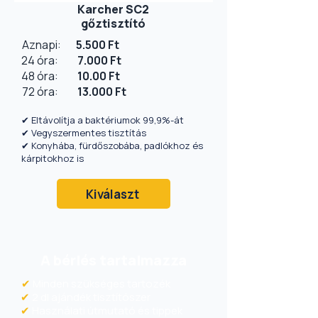
Karcher SC2
gőztisztító
Aznapi:
5.500 Ft
24 óra:
7.000 Ft
48 óra:
10.00 Ft
​72 óra:
13.000 Ft
✔ Eltávolítja a baktériumok 99,9%-át
✔ Vegyszermentes tisztítás
✔ Konyhába, fürdőszobába, padlókhoz és
kárpitokhoz is
Kiválaszt
A bérlés tartalmazza
✔
Minden szükséges tartozék
✔
2 dl ajándék tisztítószer
✔
Használati útmutató és tippek