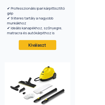
✔ Professzionális ipari kárpittisztító
gép
✔ 9 literes tartály a nagyobb
munkákhoz
✔ Ideális kanapékhoz, szőnyegre,
matracra és autókárpithoz is
Kiválaszt