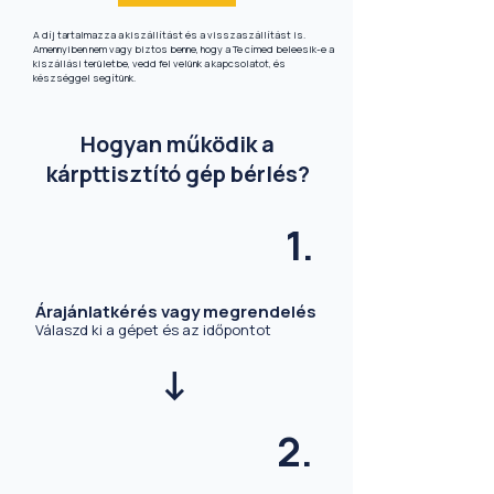
A díj tartalmazza a kiszállítást és a visszaszállítást is.
Amennyiben nem vagy biztos benne, hogy a Te címed beleesik-e a
kiszállási területbe, vedd fel velünk a kapcsolatot, és
készséggel segítünk.
Hogyan működik a
kárpttisztító gép bérlés?
1.
Árajánlatkérés vagy megrendelés
Válaszd ki a gépet és az időpontot
->
2.