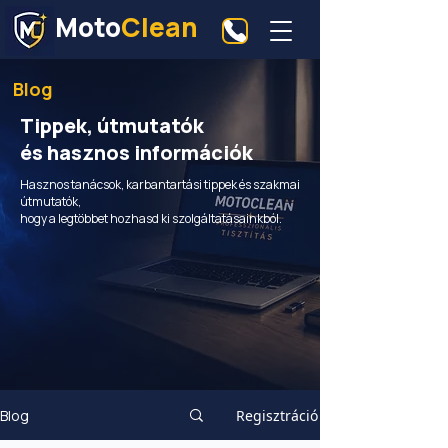
Moto
Clean
Blog
Tippek, útmutatók
és hasznos információk
Hasznos tanácsok, karbantartási tippek és szakmai
útmutatók,
hogy a legtöbbet hozhasd ki szolgáltatásainkból.
Blog
Regisztráció