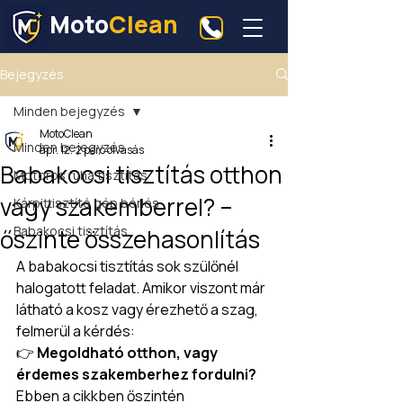
Moto
Clean
Bejegyzés
Minden bejegyzés
MotoClean
Minden bejegyzés
ápr. 12.
2 perc olvasás
Babakocsi tisztítás otthon
Motoros ruha tisztítás
vagy szakemberrel? –
Kárpittisztító gép bérlés
Babakocsi tisztítás
őszinte összehasonlítás
A babakocsi tisztítás sok szülőnél 
halogatott feladat. Amikor viszont már 
látható a kosz vagy érezhető a szag, 
felmerül a kérdés:
👉 
Megoldható otthon, vagy 
érdemes szakemberhez fordulni?
Ebben a cikkben őszintén 