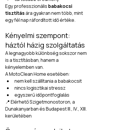
Egy professzionális 
babakocsi 
tisztítás
 ára gyakran nem több, mint 
egy fél nap ráfordított idő értéke.
Kényelmi szempont: 
háztól házig szolgáltatás
A legnagyobb különbség sokszor nem 
is a tisztításban, hanem a 
kényelemben van.
A MotoClean Home esetében:
nem kell szállítania a babakocsit
nincs logisztikai stressz
egyszerű időpontfoglalás
📍 Elérhető Szigetmonostoron, a 
Dunakanyarban és Budapest III., IV., XIII. 
kerületében