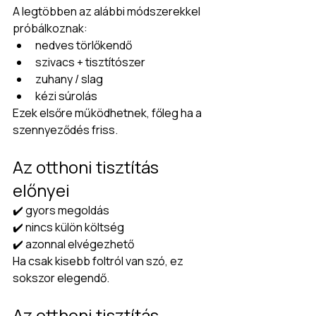
A legtöbben az alábbi módszerekkel 
próbálkoznak:
nedves törlőkendő
szivacs + tisztítószer
zuhany / slag
kézi súrolás
Ezek elsőre működhetnek, főleg ha a 
szennyeződés friss.
Az otthoni tisztítás 
előnyei
✔️ gyors megoldás
✔️ nincs külön költség
✔️ azonnal elvégezhető
Ha csak kisebb foltról van szó, ez 
sokszor elegendő.
Az otthoni tisztítás 