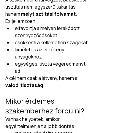
tisztítás nem egyszerű takarítás, 
hanem 
mélytisztítási folyamat
.
Ez jellemzően:
eltávolítja a mélyen lerakódott 
szennyeződéseket
csökkenti a kellemetlen szagokat
kíméletes az érzékeny 
anyagokhoz
egységes, tiszta végeredményt 
ad
A cél nem csak a látvány, hanem a 
valódi tisztaság
.
Mikor érdemes 
szakemberhez fordulni?
Vannak helyzetek, amikor 
egyértelműen ez a jobb döntés: