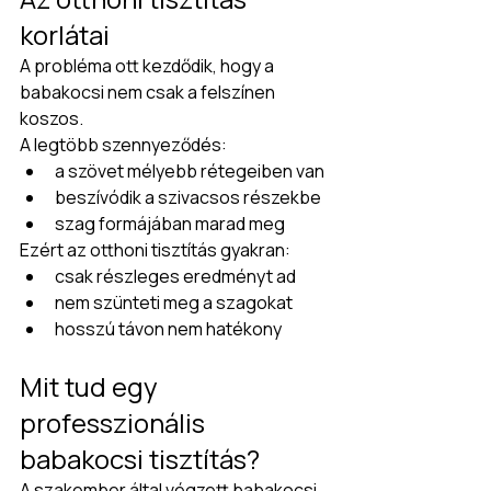
korlátai
A probléma ott kezdődik, hogy a 
babakocsi nem csak a felszínen 
koszos.
A legtöbb szennyeződés:
a szövet mélyebb rétegeiben van
beszívódik a szivacsos részekbe
szag formájában marad meg
Ezért az otthoni tisztítás gyakran:
csak részleges eredményt ad
nem szünteti meg a szagokat
hosszú távon nem hatékony
Mit tud egy 
professzionális 
babakocsi tisztítás?
A szakember által végzett babakocsi 