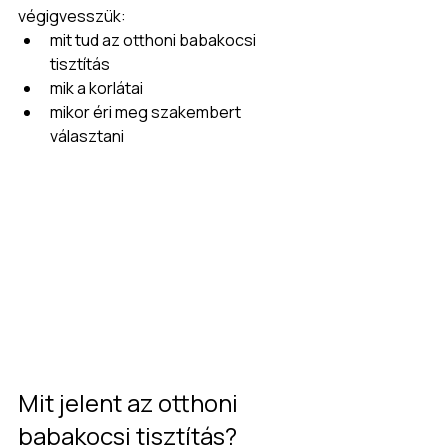
végigvesszük:
mit tud az otthoni babakocsi 
tisztítás
mik a korlátai
mikor éri meg szakembert 
választani
Mit jelent az otthoni 
babakocsi tisztítás?