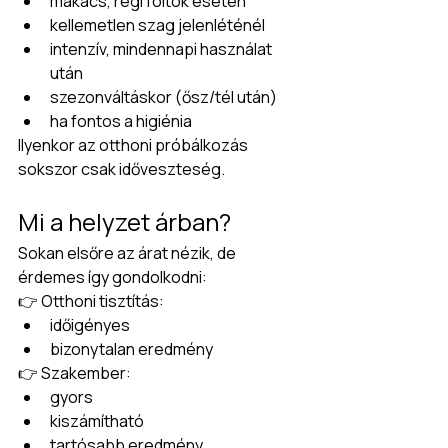
makacs, régi foltok esetén
kellemetlen szag jelenléténél
intenzív, mindennapi használat 
után
szezonváltáskor (ősz/tél után)
ha fontos a higiénia
Ilyenkor az otthoni próbálkozás 
sokszor csak időveszteség.
Mi a helyzet árban?
Sokan elsőre az árat nézik, de 
érdemes így gondolkodni:
👉 Otthoni tisztítás:
időigényes
bizonytalan eredmény
👉 Szakember:
gyors
kiszámítható
tartósabb eredmény